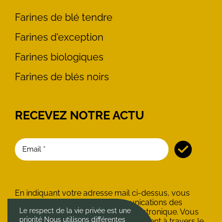
Farines de blé tendre
Farines d'exception
Farines biologiques
Farines de blés noirs
RECEVEZ NOTRE ACTU
En indiquant votre adresse mail ci-dessus, vous
consentez à recevoir les communications des
Le respect de la vie privée est une
Minoteries du Château par voie électronique. Vous
priorité Nous utilisons différentes
pouvez vous désinscrire à tout moment à travers le