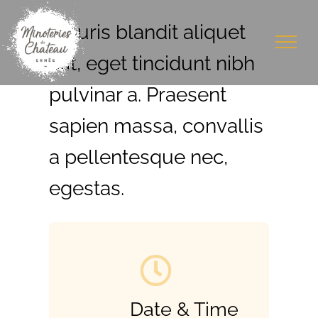
Passer
au
Mauris blandit aliquet
contenu
elit, eget tincidunt nibh
pulvinar a. Praesent
sapien massa, convallis
a pellentesque nec,
egestas.
Date & Time