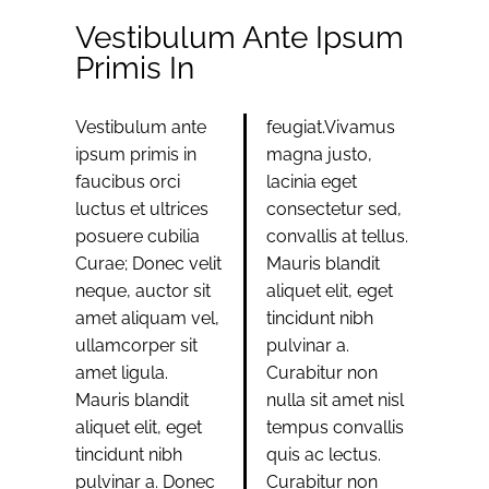
Vestibulum Ante Ipsum
Primis In
Vestibulum ante
feugiat.Vivamus
ipsum primis in
magna justo,
faucibus orci
lacinia eget
luctus et ultrices
consectetur sed,
posuere cubilia
convallis at tellus.
Curae; Donec velit
Mauris blandit
neque, auctor sit
aliquet elit, eget
amet aliquam vel,
tincidunt nibh
ullamcorper sit
pulvinar a.
amet ligula.
Curabitur non
Mauris blandit
nulla sit amet nisl
aliquet elit, eget
tempus convallis
tincidunt nibh
quis ac lectus.
pulvinar a. Donec
Curabitur non