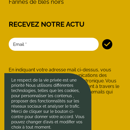
Farines de blés noirs
RECEVEZ NOTRE ACTU
En indiquant votre adresse mail ci-dessus, vous
consentez à recevoir les communications des
Le respect de la vie privée est une
Minoteries du Château par voie électronique. Vous
priorité Nous utilisons différentes
pouvez vous désinscrire à tout moment à travers le
technologies, telles que les cookies,
lien de désinscription présent dans les emails qui
pour personnaliser les contenus ,
vous seront adressés.
proposer des fonctionnalités sur les
réseaux sociaux et analyser le trafic.
Merci de cliquer sur le bouton ci-
contre pour donner votre accord. Vous
pouvez changer d’avis et modifier vos
choix à tout moment.