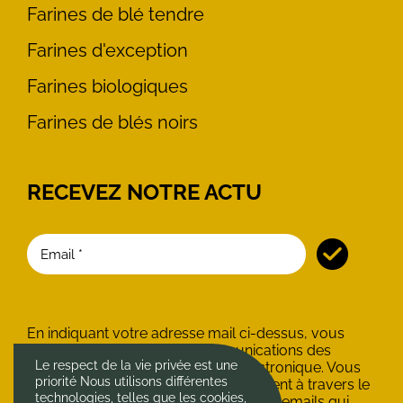
Farines de blé tendre
Farines d'exception
Farines biologiques
Farines de blés noirs
RECEVEZ NOTRE ACTU
En indiquant votre adresse mail ci-dessus, vous
consentez à recevoir les communications des
Le respect de la vie privée est une
Minoteries du Château par voie électronique. Vous
priorité Nous utilisons différentes
pouvez vous désinscrire à tout moment à travers le
technologies, telles que les cookies,
lien de désinscription présent dans les emails qui